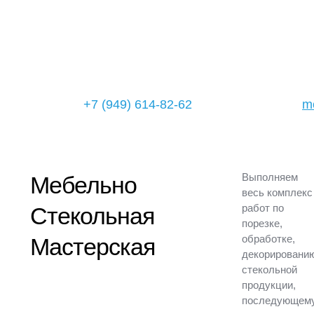
+7 (949) 614-82-62
m
Выполняем
Мебельно
#порезка
весь комплекс
стекла, зеркал
работ по
Стекольная
#об
работка,
порезке,
закалка, стекла
обработке,
Мастерская
#декорирование
декорировани
стекла и зеркал
стекольной
#
душевые
продукции,
кабины
последующем
#монтаж