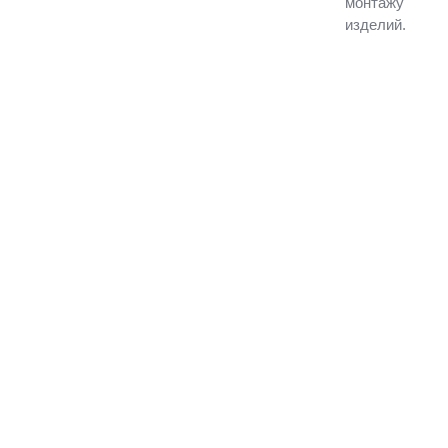
монтажу
изделий и
изделий.
конструкций
#простой заказ
продукции